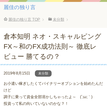
麗佳の独り言
麗佳の独り言
TOP
未分類
倉本知明 ネオ・スキャルピング
FX～和のFX成功法則～ 徹底レ
ビュー 勝てるの？
2019年8月15日
未分類
お小遣い稼ぎしたくてバイナリーオプションを始めたんだ
けど
調子に乗って資金全部溶かしちゃったよ～ (´;ω;｀)
投資って私の向いていないのかな？！