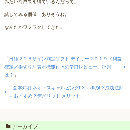
みたいな成果を得ているんだって。
試してみる価値、ありそうね。
なんだかワクワクしてきた。
「
日経２２５サイン判定ソフト デイリー２０１９《利益
確定／損切り》表示機能付きの辛口レビュー、評判
は？
」
「
倉本知明 ネオ・スキャルピングFX～和のFX成功法則
～ おすすめ？デメリット メリット
」
アーカイブ