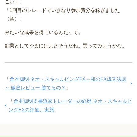
ごい！」
「1回目のトレードでいきなり参加費分を稼ぎました
（笑）」
みたいな成果を得ているんだって。
副業としてやるにはよさそうだね。買ってみようかな。
「
倉本知明 ネオ・スキャルピングFX～和のFX成功法則
～ 徹底レビュー 勝てるの？
」
「
倉本知明＠書道家トレーダーの経歴 ネオ・スキャルピ
ングFXの評価、実態
」