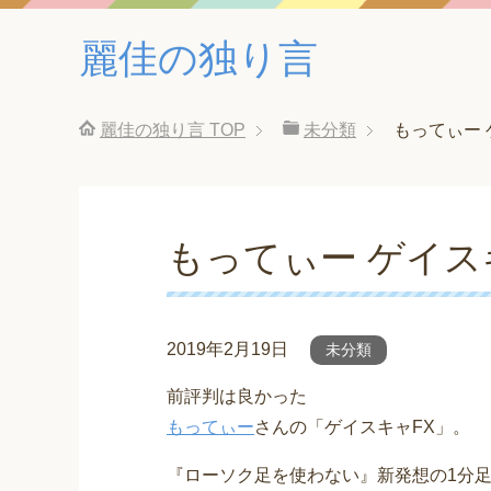
麗佳の独り言
麗佳の独り言
TOP
未分類
もってぃー 
もってぃー ゲイス
2019年2月19日
未分類
前評判は良かった
もってぃー
さんの「ゲイスキャFX」。
『ローソク足を使わない』新発想の1分