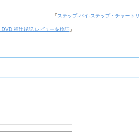
「
ステップ-バイ-ステップ・チャート
DVD 福辻鋭記 レビューを検証
」