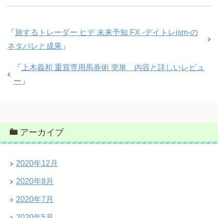
「
旅するトレーダー ヒデ 未来予知 FX -デイトレism-の
ネタバレと成果
」
「
上木義和 重賞専用馬券術 突単 内容と詳しいレビュ
ー
」
アーカイブ
2020年12月
2020年8月
2020年7月
2020年5月