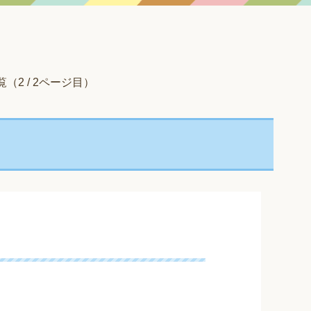
（2 / 2ページ目）
？