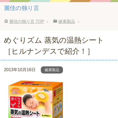
麗佳の独り言
麗佳の独り言
TOP
健康製品
めぐりズム 蒸気の温熱シート
［ヒルナンデスで紹介！］
2013年10月16日
健康製品