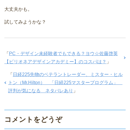
大丈夫かも。
試してみようかな？
「
PC・デザイン未経験者でもできる？ヨウ☆佐藤啓英
【ビリオネアデザインアカデミー】のコスパは？
」
「
日経225先物のベテラントレーダー、ミスター・ヒル
トン（Mr.Hilton） 「日経225マスタープログラム」
評判が気になる ネタバレあり
」
コメントをどうぞ