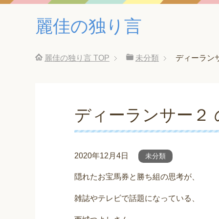
麗佳の独り言
麗佳の独り言
TOP
未分類
ディーラン
ディーランサー２ 
2020年12月4日
未分類
隠れたお宝馬券と勝ち組の思考が、
雑誌やテレビで話題になっている、