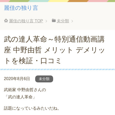
麗佳の独り言
麗佳の独り言
TOP
未分類
武の達人革命～特別通信動画講
座 中野由哲 メリット デメリッ
トを検証・口コミ
2020年8月6日
未分類
武術家 中野由哲さんの
「武の達人革命」
話題になっているみたいだね。