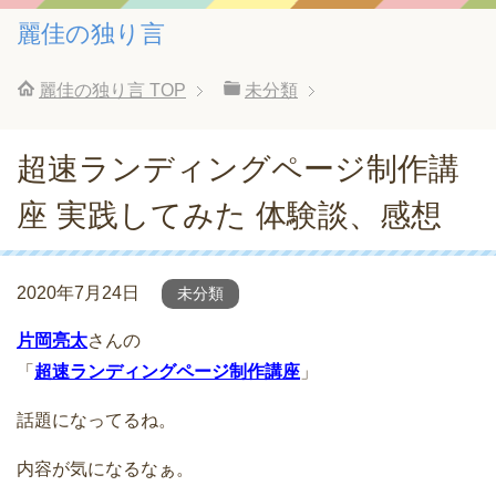
麗佳の独り言
麗佳の独り言
TOP
未分類
超速ランディングページ制作講
座 実践してみた 体験談、感想
2020年7月24日
未分類
片岡亮太
さんの
「
超速ランディングページ制作講座
」
話題になってるね。
内容が気になるなぁ。