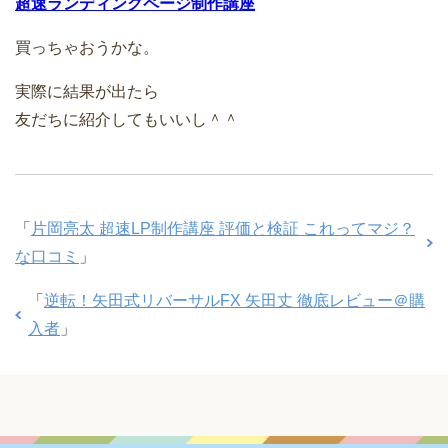
超速ランディングページ制作講座
買っちゃおうかな。
実際に結果が出たら
友だちに紹介してもいいし＾＾
「
片岡亮太 超速LP制作講座 評価と検証 これってマジ？
な口コミ
」
「
逆転！矢田式リバーサルFX 矢田丈 徹底レビュー＠購
入者
」